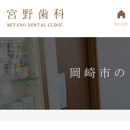
HOME
岡崎市の
院長・スタッフ
小児歯科
一般歯科・根
当院の
マウスピース型矯正装置
口臭治療
口内炎治療