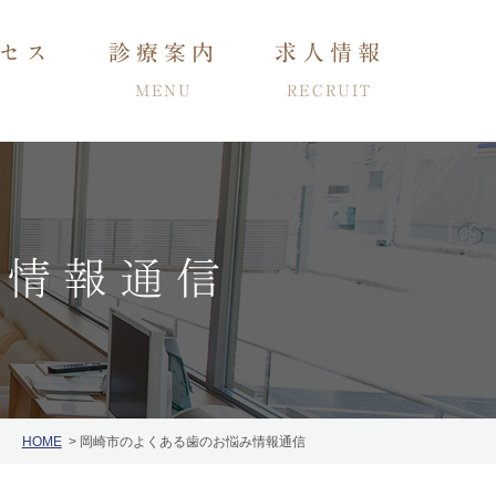
セス
診療案内
求人情報
MENU
RECRUIT
み情報通信
小児・子供の矯正
ング
インプラント
HOME
岡崎市のよくある歯のお悩み情報通信