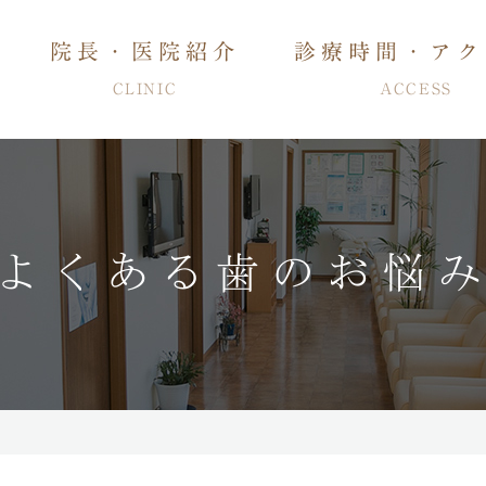
院長・医院紹介
診療時間・アク
CLINIC
ACCESS
よくある歯のお悩
管治療・入れ歯
特徴
歯周病治療・知覚過敏治療
予防・メンテナンス
審美治療
ホワイトニ
睡眠時無呼吸症候群治療