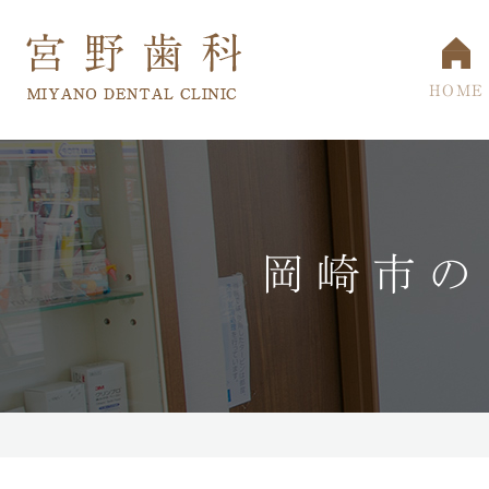
HOME
岡崎市の
院長・スタッフ
小児歯科
一般歯科・根
当院の
マウスピース型矯正装置
口臭治療
口内炎治療