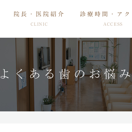
院長・医院紹介
診療時間・アク
CLINIC
ACCESS
よくある歯のお悩
管治療・入れ歯
特徴
歯周病治療・知覚過敏治療
予防・メンテナンス
審美治療
ホワイトニ
睡眠時無呼吸症候群治療