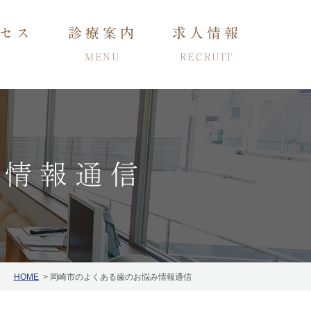
セス
診療案内
求人情報
MENU
RECRUIT
み情報通信
小児・子供の矯正
ング
インプラント
HOME
岡崎市のよくある歯のお悩み情報通信