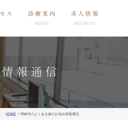
セス
診療案内
求人情報
MENU
RECRUIT
み情報通信
小児・子供の矯正
ング
インプラント
HOME
岡崎市のよくある歯のお悩み情報通信