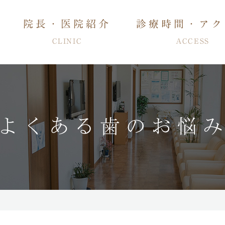
院長・医院紹介
診療時間・アク
CLINIC
ACCESS
よくある歯のお悩
管治療・入れ歯
特徴
歯周病治療・知覚過敏治療
予防・メンテナンス
審美治療
ホワイトニ
睡眠時無呼吸症候群治療