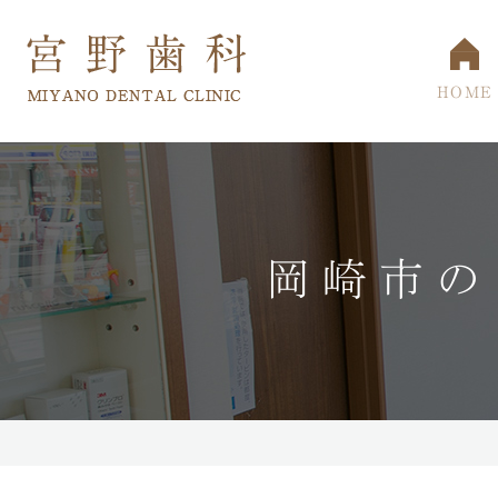
HOME
岡崎市の
院長・スタッフ
小児歯科
一般歯科・根
当院の
マウスピース型矯正装置
口臭治療
口内炎治療