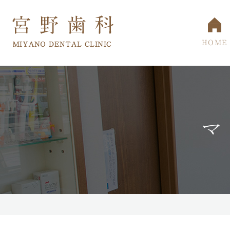
HOME
マ
院長・スタッフ
小児歯科
一般歯科・根
当院の
マウスピース型矯正装置
口臭治療
口内炎治療