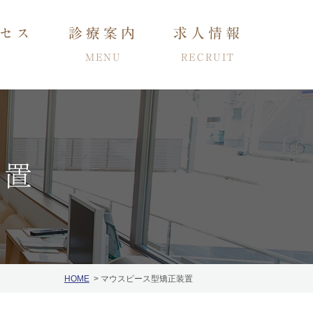
セス
診療案内
求人情報
MENU
RECRUIT
装置
小児・子供の矯正
ング
インプラント
HOME
マウスピース型矯正装置