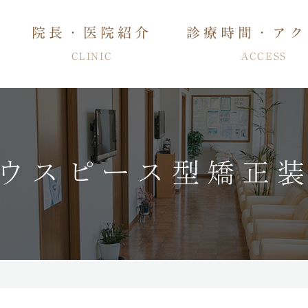
院長・医院紹介
診療時間・アク
CLINIC
ACCESS
ウスピース型矯正
管治療・入れ歯
特徴
歯周病治療・知覚過敏治療
予防・メンテナンス
審美治療
ホワイトニ
睡眠時無呼吸症候群治療